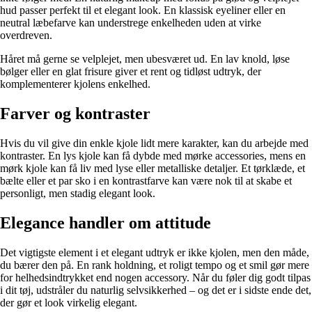
hud passer perfekt til et elegant look. En klassisk eyeliner eller en
neutral læbefarve kan understrege enkelheden uden at virke
overdreven.
Håret må gerne se velplejet, men ubesværet ud. En lav knold, løse
bølger eller en glat frisure giver et rent og tidløst udtryk, der
komplementerer kjolens enkelhed.
Farver og kontraster
Hvis du vil give din enkle kjole lidt mere karakter, kan du arbejde med
kontraster. En lys kjole kan få dybde med mørke accessories, mens en
mørk kjole kan få liv med lyse eller metalliske detaljer. Et tørklæde, et
bælte eller et par sko i en kontrastfarve kan være nok til at skabe et
personligt, men stadig elegant look.
Elegance handler om attitude
Det vigtigste element i et elegant udtryk er ikke kjolen, men den måde,
du bærer den på. En rank holdning, et roligt tempo og et smil gør mere
for helhedsindtrykket end nogen accessory. Når du føler dig godt tilpas
i dit tøj, udstråler du naturlig selvsikkerhed – og det er i sidste ende det,
der gør et look virkelig elegant.