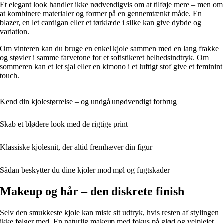
Et elegant look handler ikke nødvendigvis om at tilføje mere – men om
at kombinere materialer og former på en gennemtænkt måde. En
blazer, en let cardigan eller et tørklæde i silke kan give dybde og
variation.
Om vinteren kan du bruge en enkel kjole sammen med en lang frakke
og støvler i samme farvetone for et sofistikeret helhedsindtryk. Om
sommeren kan et let sjal eller en kimono i et luftigt stof give et feminint
touch.
Kend din kjolestørrelse – og undgå unødvendigt forbrug
Skab et blødere look med de rigtige print
Klassiske kjolesnit, der altid fremhæver din figur
Sådan beskytter du dine kjoler mod møl og fugtskader
Makeup og hår – den diskrete finish
Selv den smukkeste kjole kan miste sit udtryk, hvis resten af stylingen
ikke følger med. En naturlig makeup med fokus på glød og velplejet