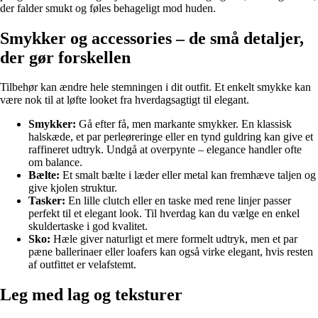
der falder smukt og føles behageligt mod huden.
Smykker og accessories – de små detaljer,
der gør forskellen
Tilbehør kan ændre hele stemningen i dit outfit. Et enkelt smykke kan
være nok til at løfte looket fra hverdagsagtigt til elegant.
Smykker:
Gå efter få, men markante smykker. En klassisk
halskæde, et par perleøreringe eller en tynd guldring kan give et
raffineret udtryk. Undgå at overpynte – elegance handler ofte
om balance.
Bælte:
Et smalt bælte i læder eller metal kan fremhæve taljen og
give kjolen struktur.
Tasker:
En lille clutch eller en taske med rene linjer passer
perfekt til et elegant look. Til hverdag kan du vælge en enkel
skuldertaske i god kvalitet.
Sko:
Hæle giver naturligt et mere formelt udtryk, men et par
pæne ballerinaer eller loafers kan også virke elegant, hvis resten
af outfittet er velafstemt.
Leg med lag og teksturer