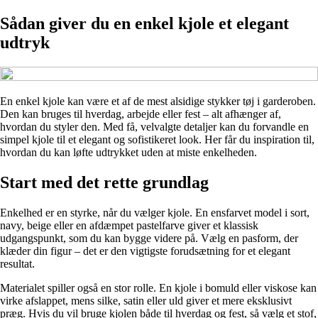
Sådan giver du en enkel kjole et elegant
udtryk
En enkel kjole kan være et af de mest alsidige stykker tøj i garderoben.
Den kan bruges til hverdag, arbejde eller fest – alt afhænger af,
hvordan du styler den. Med få, velvalgte detaljer kan du forvandle en
simpel kjole til et elegant og sofistikeret look. Her får du inspiration til,
hvordan du kan løfte udtrykket uden at miste enkelheden.
Start med det rette grundlag
Enkelhed er en styrke, når du vælger kjole. En ensfarvet model i sort,
navy, beige eller en afdæmpet pastelfarve giver et klassisk
udgangspunkt, som du kan bygge videre på. Vælg en pasform, der
klæder din figur – det er den vigtigste forudsætning for et elegant
resultat.
Materialet spiller også en stor rolle. En kjole i bomuld eller viskose kan
virke afslappet, mens silke, satin eller uld giver et mere eksklusivt
præg. Hvis du vil bruge kjolen både til hverdag og fest, så vælg et stof,