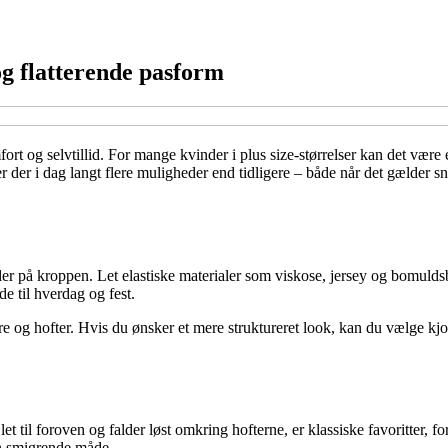
og flatterende pasform
t og selvtillid. For mange kvinder i plus size-størrelser kan det være e
er i dag langt flere muligheder end tidligere – både når det gælder snit
lder på kroppen. Let elastiske materialer som viskose, jersey og bomuld
e til hverdag og fest.
 og hofter. Hvis du ønsker et mere struktureret look, kan du vælge kjoler
let til foroven og falder løst omkring hofterne, er klassiske favoritter, f
n smigrende måde.