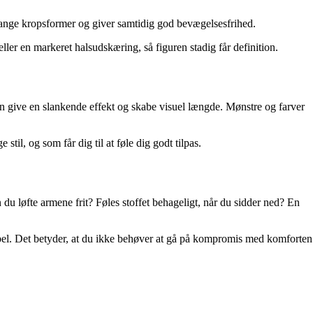
l mange kropsformer og giver samtidig god bevægelsesfrihed.
ler en markeret halsudskæring, så figuren stadig får definition.
n give en slankende effekt og skabe visuel længde. Mønstre og farver
il, og som får dig til at føle dig godt tilpas.
du løfte armene frit? Føles stoffet behageligt, når du sidder ned? En
ksibel. Det betyder, at du ikke behøver at gå på kompromis med komforten