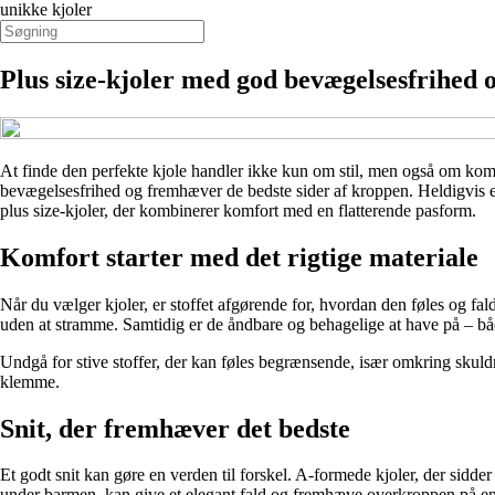
unikke kjoler
Plus size-kjoler med god bevægelsesfrihed 
At finde den perfekte kjole handler ikke kun om stil, men også om komfor
bevægelsesfrihed og fremhæver de bedste sider af kroppen. Heldigvis er d
plus size-kjoler, der kombinerer komfort med en flatterende pasform.
Komfort starter med det rigtige materiale
Når du vælger kjoler, er stoffet afgørende for, hvordan den føles og fa
uden at stramme. Samtidig er de åndbare og behagelige at have på – båd
Undgå for stive stoffer, der kan føles begrænsende, især omkring skuldre
klemme.
Snit, der fremhæver det bedste
Et godt snit kan gøre en verden til forskel. A-formede kjoler, der sidder 
under barmen, kan give et elegant fald og fremhæve overkroppen på e