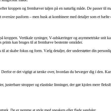
res efter kroppen og fremhæver taljen på en naturlig måde. De passer ti
t oversize pasform – men husk at kombinere med detaljer som et bælte el
på kroppen. Vertikale syninger, V-udskæringer og asymmetriske snit ka
s prints kan bruges til at fremhæve bestemte områder.
at skabe fokus og form. Vælg detaljer, der understøtter din personlige st
 Derfor er det vigtigt at tænke over, hvordan du bevæger dig i den. Kan 
er, justerbare stropper og elastiske linninger, der gør kjolen mere fle
stræk. De er nemme at style med sneakers eller flade sandaler.