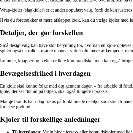
Wrap-kjoler (slagkjoler) er et andet populært valg, fordi de kan juste
Hvis du foretrækker et mere afslappet look, kan du vælge kjoler med le
Detaljer, der gør forskellen
Små designvalg kan have stor betydning for, hvordan en kjole opleves 
spiller også en rolle – mørke nuancer virker ofte mere afdæmpede, men
Lommer, knapper og bælter er ikke kun praktiske, men kan også bruges til 
Bevægelsesfrihed i hverdagen
En kjole skal kunne følge med dig gennem dagen – fra arbejde til fritid.
kjole, der ser flot ud på bøjlen, skal også fungere i praksis.
Mange brands har i dag fokus på funktionelle detaljer som stretch-panel
for at se godt ud.
Kjoler til forskellige anledninger
Til hverdagen:
Vælg bløde jersey- eller bomuldskjoler med lidt 