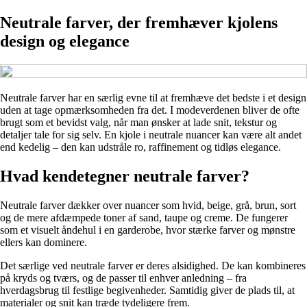
Neutrale farver, der fremhæver kjolens
design og elegance
Neutrale farver har en særlig evne til at fremhæve det bedste i et design
uden at tage opmærksomheden fra det. I modeverdenen bliver de ofte
brugt som et bevidst valg, når man ønsker at lade snit, tekstur og
detaljer tale for sig selv. En kjole i neutrale nuancer kan være alt andet
end kedelig – den kan udstråle ro, raffinement og tidløs elegance.
Hvad kendetegner neutrale farver?
Neutrale farver dækker over nuancer som hvid, beige, grå, brun, sort
og de mere afdæmpede toner af sand, taupe og creme. De fungerer
som et visuelt åndehul i en garderobe, hvor stærke farver og mønstre
ellers kan dominere.
Det særlige ved neutrale farver er deres alsidighed. De kan kombineres
på kryds og tværs, og de passer til enhver anledning – fra
hverdagsbrug til festlige begivenheder. Samtidig giver de plads til, at
materialer og snit kan træde tydeligere frem.