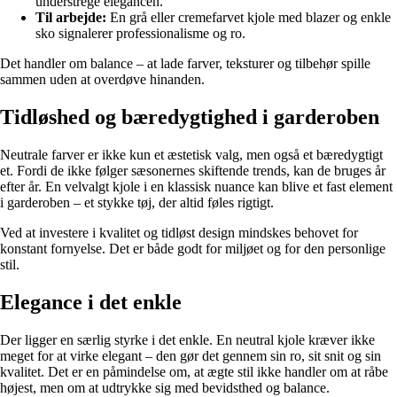
understrege elegancen.
Til arbejde:
En grå eller cremefarvet kjole med blazer og enkle
sko signalerer professionalisme og ro.
Det handler om balance – at lade farver, teksturer og tilbehør spille
sammen uden at overdøve hinanden.
Tidløshed og bæredygtighed i garderoben
Neutrale farver er ikke kun et æstetisk valg, men også et bæredygtigt
et. Fordi de ikke følger sæsonernes skiftende trends, kan de bruges år
efter år. En velvalgt kjole i en klassisk nuance kan blive et fast element
i garderoben – et stykke tøj, der altid føles rigtigt.
Ved at investere i kvalitet og tidløst design mindskes behovet for
konstant fornyelse. Det er både godt for miljøet og for den personlige
stil.
Elegance i det enkle
Der ligger en særlig styrke i det enkle. En neutral kjole kræver ikke
meget for at virke elegant – den gør det gennem sin ro, sit snit og sin
kvalitet. Det er en påmindelse om, at ægte stil ikke handler om at råbe
højest, men om at udtrykke sig med bevidsthed og balance.