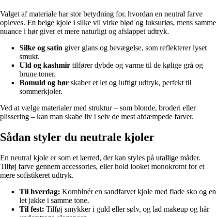
Valget af materiale har stor betydning for, hvordan en neutral farve
opleves. En beige kjole i silke vil virke blød og luksuriøs, mens samme
nuance i hør giver et mere naturligt og afslappet udtryk.
Silke og satin
giver glans og bevægelse, som reflekterer lyset
smukt.
Uld og kashmir
tilfører dybde og varme til de kølige grå og
brune toner.
Bomuld og hør
skaber et let og luftigt udtryk, perfekt til
sommerkjoler.
Ved at vælge materialer med struktur – som blonde, broderi eller
plissering – kan man skabe liv i selv de mest afdæmpede farver.
Sådan styler du neutrale kjoler
En neutral kjole er som et lærred, der kan styles på utallige måder.
Tilføj farve gennem accessories, eller hold looket monokromt for et
mere sofistikeret udtryk.
Til hverdag:
Kombinér en sandfarvet kjole med flade sko og en
let jakke i samme tone.
Til fest:
Tilføj smykker i guld eller sølv, og lad makeup og hår