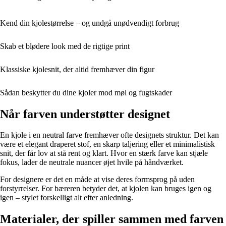
Kend din kjolestørrelse – og undgå unødvendigt forbrug
Skab et blødere look med de rigtige print
Klassiske kjolesnit, der altid fremhæver din figur
Sådan beskytter du dine kjoler mod møl og fugtskader
Når farven understøtter designet
En kjole i en neutral farve fremhæver ofte designets struktur. Det kan
være et elegant draperet stof, en skarp taljering eller et minimalistisk
snit, der får lov at stå rent og klart. Hvor en stærk farve kan stjæle
fokus, lader de neutrale nuancer øjet hvile på håndværket.
For designere er det en måde at vise deres formsprog på uden
forstyrrelser. For bæreren betyder det, at kjolen kan bruges igen og
igen – stylet forskelligt alt efter anledning.
Materialer, der spiller sammen med farven