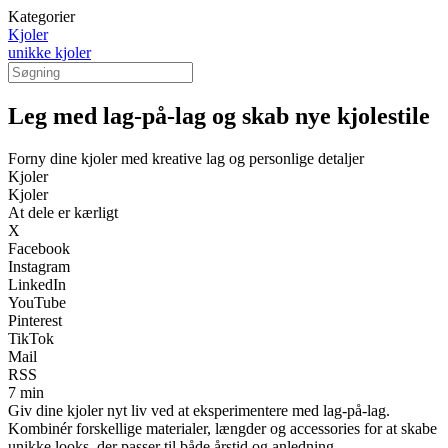
Kategorier
Kjoler
unikke kjoler
Leg med lag-på-lag og skab nye kjolestile
Forny dine kjoler med kreative lag og personlige detaljer
Kjoler
Kjoler
At dele er kærligt
X
Facebook
Instagram
LinkedIn
YouTube
Pinterest
TikTok
Mail
RSS
7 min
Giv dine kjoler nyt liv ved at eksperimentere med lag-på-lag.
Kombinér forskellige materialer, længder og accessories for at skabe
unikke looks, der passer til både årstid og anledning.