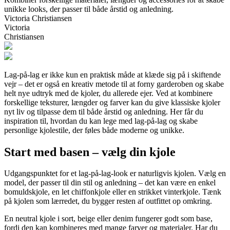
unikke looks, der passer til både årstid og anledning.
Victoria Christiansen
Victoria
Christiansen
Lag-på-lag er ikke kun en praktisk måde at klæde sig på i skiftende
vejr – det er også en kreativ metode til at forny garderoben og skabe
helt nye udtryk med de kjoler, du allerede ejer. Ved at kombinere
forskellige teksturer, længder og farver kan du give klassiske kjoler
nyt liv og tilpasse dem til både årstid og anledning. Her får du
inspiration til, hvordan du kan lege med lag-på-lag og skabe
personlige kjolestile, der føles både moderne og unikke.
Start med basen – vælg din kjole
Udgangspunktet for et lag-på-lag-look er naturligvis kjolen. Vælg en
model, der passer til din stil og anledning – det kan være en enkel
bomuldskjole, en let chiffonkjole eller en strikket vinterkjole. Tænk
på kjolen som lærredet, du bygger resten af outfittet op omkring.
En neutral kjole i sort, beige eller denim fungerer godt som base,
fordi den kan kombineres med mange farver og materialer. Har du