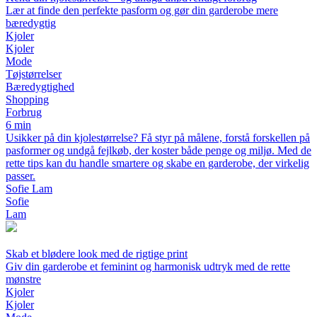
Lær at finde den perfekte pasform og gør din garderobe mere
bæredygtig
Kjoler
Kjoler
Mode
Tøjstørrelser
Bæredygtighed
Shopping
Forbrug
6 min
Usikker på din kjolestørrelse? Få styr på målene, forstå forskellen på
pasformer og undgå fejlkøb, der koster både penge og miljø. Med de
rette tips kan du handle smartere og skabe en garderobe, der virkelig
passer.
Sofie Lam
Sofie
Lam
Skab et blødere look med de rigtige print
Giv din garderobe et feminint og harmonisk udtryk med de rette
mønstre
Kjoler
Kjoler