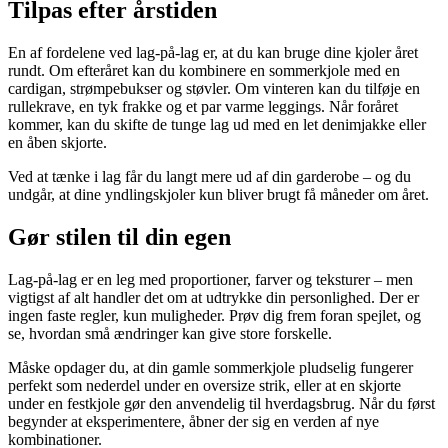
Tilpas efter årstiden
En af fordelene ved lag-på-lag er, at du kan bruge dine kjoler året
rundt. Om efteråret kan du kombinere en sommerkjole med en
cardigan, strømpebukser og støvler. Om vinteren kan du tilføje en
rullekrave, en tyk frakke og et par varme leggings. Når foråret
kommer, kan du skifte de tunge lag ud med en let denimjakke eller
en åben skjorte.
Ved at tænke i lag får du langt mere ud af din garderobe – og du
undgår, at dine yndlingskjoler kun bliver brugt få måneder om året.
Gør stilen til din egen
Lag-på-lag er en leg med proportioner, farver og teksturer – men
vigtigst af alt handler det om at udtrykke din personlighed. Der er
ingen faste regler, kun muligheder. Prøv dig frem foran spejlet, og
se, hvordan små ændringer kan give store forskelle.
Måske opdager du, at din gamle sommerkjole pludselig fungerer
perfekt som nederdel under en oversize strik, eller at en skjorte
under en festkjole gør den anvendelig til hverdagsbrug. Når du først
begynder at eksperimentere, åbner der sig en verden af nye
kombinationer.