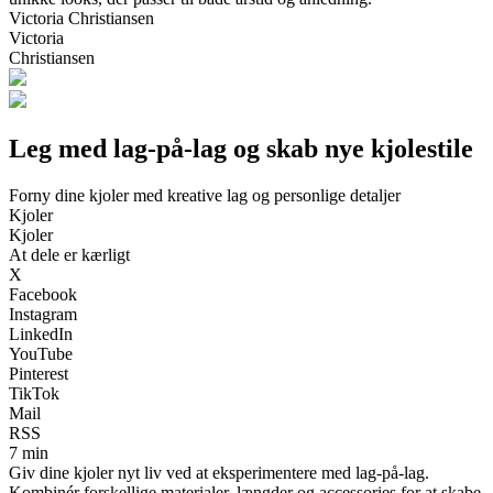
Victoria Christiansen
Victoria
Christiansen
Leg med lag-på-lag og skab nye kjolestile
Forny dine kjoler med kreative lag og personlige detaljer
Kjoler
Kjoler
At dele er kærligt
X
Facebook
Instagram
LinkedIn
YouTube
Pinterest
TikTok
Mail
RSS
7 min
Giv dine kjoler nyt liv ved at eksperimentere med lag-på-lag.
Kombinér forskellige materialer, længder og accessories for at skabe