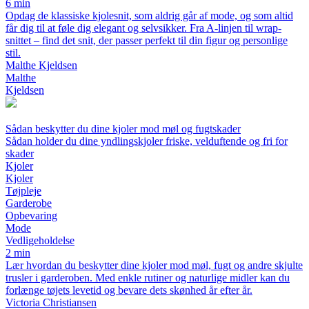
6 min
Opdag de klassiske kjolesnit, som aldrig går af mode, og som altid
får dig til at føle dig elegant og selvsikker. Fra A-linjen til wrap-
snittet – find det snit, der passer perfekt til din figur og personlige
stil.
Malthe Kjeldsen
Malthe
Kjeldsen
Sådan beskytter du dine kjoler mod møl og fugtskader
Sådan holder du dine yndlingskjoler friske, velduftende og fri for
skader
Kjoler
Kjoler
Tøjpleje
Garderobe
Opbevaring
Mode
Vedligeholdelse
2 min
Lær hvordan du beskytter dine kjoler mod møl, fugt og andre skjulte
trusler i garderoben. Med enkle rutiner og naturlige midler kan du
forlænge tøjets levetid og bevare dets skønhed år efter år.
Victoria Christiansen