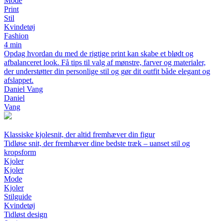
Mode
Print
Stil
Kvindetøj
Fashion
4 min
Opdag hvordan du med de rigtige print kan skabe et blødt og
afbalanceret look. Få tips til valg af mønstre, farver og materialer,
der understøtter din personlige stil og gør dit outfit både elegant og
afslappet.
Daniel Vang
Daniel
Vang
Klassiske kjolesnit, der altid fremhæver din figur
Tidløse snit, der fremhæver dine bedste træk – uanset stil og
kropsform
Kjoler
Kjoler
Mode
Kjoler
Stilguide
Kvindetøj
Tidløst design