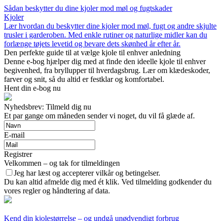
Sådan beskytter du dine kjoler mod møl og fugtskader
Kjoler
Lær hvordan du beskytter dine kjoler mod møl, fugt og andre skjulte
trusler i garderoben. Med enkle rutiner og naturlige midler kan du
forlænge tøjets levetid og bevare dets skønhed år efter år.
Den perfekte guide til at vælge kjole til enhver anledning
Denne e-bog hjælper dig med at finde den ideelle kjole til enhver
begivenhed, fra bryllupper til hverdagsbrug. Lær om klædeskoder,
farver og snit, så du altid er festklar og komfortabel.
Hent din e-bog nu
Nyhedsbrev: Tilmeld dig nu
Et par gange om måneden sender vi noget, du vil få glæde af.
E-mail
Registrer
Velkommen – og tak for tilmeldingen
Jeg har læst og accepterer vilkår og betingelser.
Du kan altid afmelde dig med ét klik. Ved tilmelding godkender du
vores regler og håndtering af data.
Kend din kjolestørrelse – og undgå unødvendigt forbrug