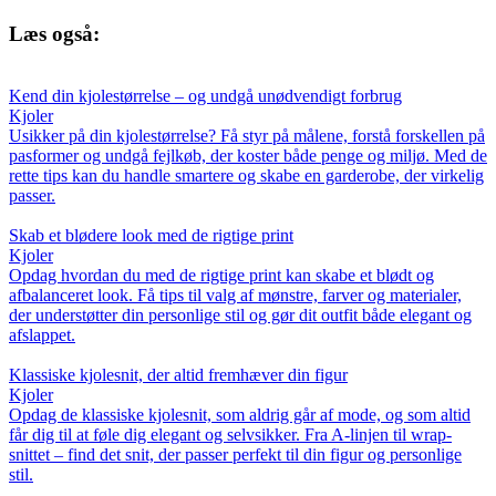
Læs også:
Kend din kjolestørrelse – og undgå unødvendigt forbrug
Kjoler
Usikker på din kjolestørrelse? Få styr på målene, forstå forskellen på
pasformer og undgå fejlkøb, der koster både penge og miljø. Med de
rette tips kan du handle smartere og skabe en garderobe, der virkelig
passer.
Skab et blødere look med de rigtige print
Kjoler
Opdag hvordan du med de rigtige print kan skabe et blødt og
afbalanceret look. Få tips til valg af mønstre, farver og materialer,
der understøtter din personlige stil og gør dit outfit både elegant og
afslappet.
Klassiske kjolesnit, der altid fremhæver din figur
Kjoler
Opdag de klassiske kjolesnit, som aldrig går af mode, og som altid
får dig til at føle dig elegant og selvsikker. Fra A-linjen til wrap-
snittet – find det snit, der passer perfekt til din figur og personlige
stil.