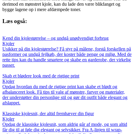
derimod en mønstret kjole, kan du lade den være blikfanget og
bygge lagene op i mere afdæmpede toner.
Læs også:
Kend din kjolestørrelse – og undgå unødvendigt forbrug
Kjoler
Usikker på din kjolestørrelse? Få styr på målene, forstå forskellen på
pasformer og undgå fejlkøb, der koster både penge og miljø. Med de
rette tips kan du handle smartere og skabe en garderobe, der virkelig
passer.
Skab et blødere look med de rigtige print
Kjoler
Opdag hvordan du med de rigtige print kan skabe et blødt og
afbalanceret look. Få tips til valg af mønstre, farver og materialer,
der understøtter din personlige stil og gør dit outfit både elegant og
afslappet.
Klassiske kjolesnit, der altid fremhæver din figur
Kjoler
Opdag de klassiske kjolesnit, som aldrig går af mode, og som altid
får dig til at føle dig elegant og selvsikker. Fra A-linjen til wrap-