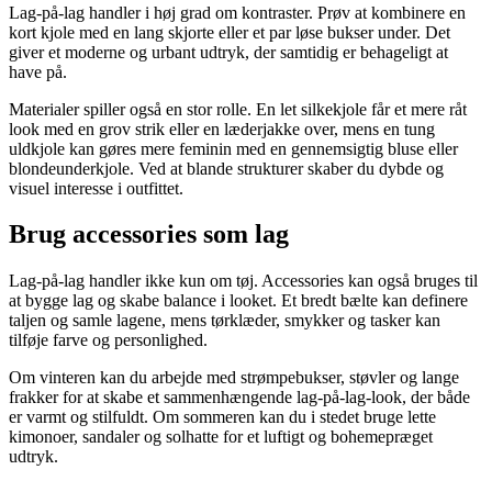
Lag-på-lag handler i høj grad om kontraster. Prøv at kombinere en
kort kjole med en lang skjorte eller et par løse bukser under. Det
giver et moderne og urbant udtryk, der samtidig er behageligt at
have på.
Materialer spiller også en stor rolle. En let silkekjole får et mere råt
look med en grov strik eller en læderjakke over, mens en tung
uldkjole kan gøres mere feminin med en gennemsigtig bluse eller
blondeunderkjole. Ved at blande strukturer skaber du dybde og
visuel interesse i outfittet.
Brug accessories som lag
Lag-på-lag handler ikke kun om tøj. Accessories kan også bruges til
at bygge lag og skabe balance i looket. Et bredt bælte kan definere
taljen og samle lagene, mens tørklæder, smykker og tasker kan
tilføje farve og personlighed.
Om vinteren kan du arbejde med strømpebukser, støvler og lange
frakker for at skabe et sammenhængende lag-på-lag-look, der både
er varmt og stilfuldt. Om sommeren kan du i stedet bruge lette
kimonoer, sandaler og solhatte for et luftigt og bohemepræget
udtryk.