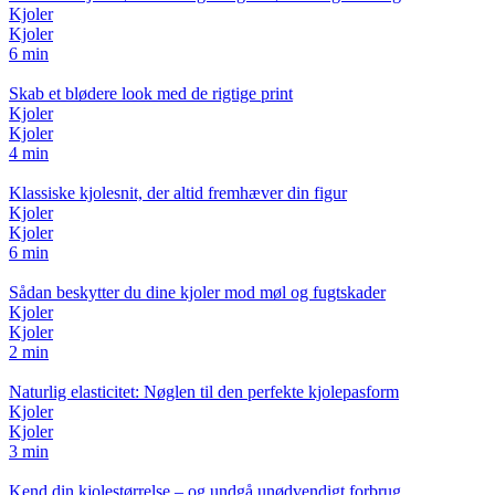
Kjoler
Kjoler
6 min
Skab et blødere look med de rigtige print
Kjoler
Kjoler
4 min
Klassiske kjolesnit, der altid fremhæver din figur
Kjoler
Kjoler
6 min
Sådan beskytter du dine kjoler mod møl og fugtskader
Kjoler
Kjoler
2 min
Naturlig elasticitet: Nøglen til den perfekte kjolepasform
Kjoler
Kjoler
3 min
Kend din kjolestørrelse – og undgå unødvendigt forbrug