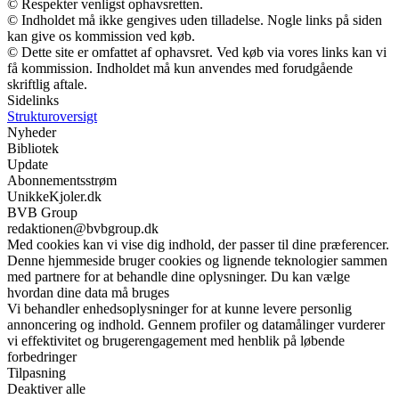
© Respekter venligst ophavsretten.
© Indholdet må ikke gengives uden tilladelse. Nogle links på siden
kan give os kommission ved køb.
© Dette site er omfattet af ophavsret. Ved køb via vores links kan vi
få kommission. Indholdet må kun anvendes med forudgående
skriftlig aftale.
Sidelinks
Strukturoversigt
Nyheder
Bibliotek
Update
Abonnementsstrøm
UnikkeKjoler.dk
BVB Group
redaktionen@bvbgroup.dk
Med cookies kan vi vise dig indhold, der passer til dine præferencer.
Denne hjemmeside bruger cookies og lignende teknologier sammen
med partnere for at behandle dine oplysninger. Du kan vælge
hvordan dine data må bruges
Vi behandler enhedsoplysninger for at kunne levere personlig
annoncering og indhold. Gennem profiler og datamålinger vurderer
vi effektivitet og brugerengagement med henblik på løbende
forbedringer
Tilpasning
Deaktiver alle