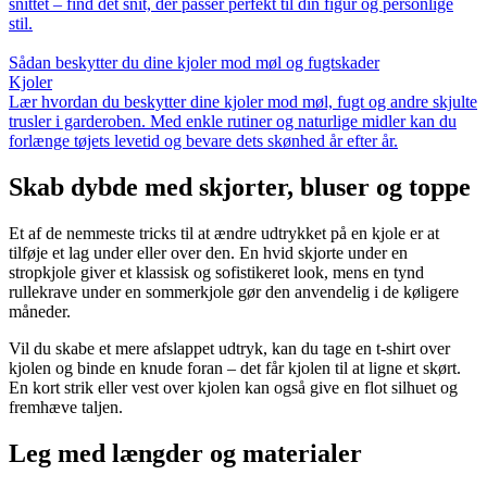
snittet – find det snit, der passer perfekt til din figur og personlige
stil.
Sådan beskytter du dine kjoler mod møl og fugtskader
Kjoler
Lær hvordan du beskytter dine kjoler mod møl, fugt og andre skjulte
trusler i garderoben. Med enkle rutiner og naturlige midler kan du
forlænge tøjets levetid og bevare dets skønhed år efter år.
Skab dybde med skjorter, bluser og toppe
Et af de nemmeste tricks til at ændre udtrykket på en kjole er at
tilføje et lag under eller over den. En hvid skjorte under en
stropkjole giver et klassisk og sofistikeret look, mens en tynd
rullekrave under en sommerkjole gør den anvendelig i de køligere
måneder.
Vil du skabe et mere afslappet udtryk, kan du tage en t-shirt over
kjolen og binde en knude foran – det får kjolen til at ligne et skørt.
En kort strik eller vest over kjolen kan også give en flot silhuet og
fremhæve taljen.
Leg med længder og materialer