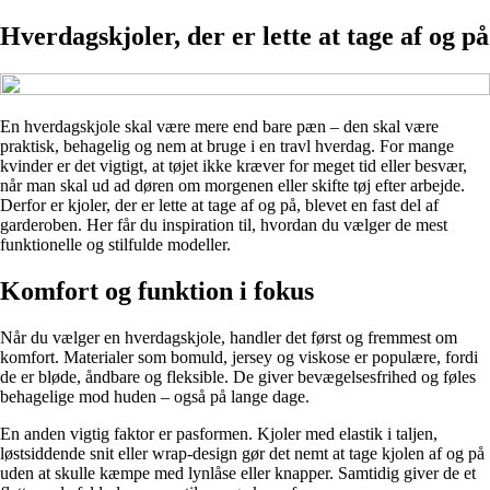
Hverdagskjoler, der er lette at tage af og på
En hverdagskjole skal være mere end bare pæn – den skal være
praktisk, behagelig og nem at bruge i en travl hverdag. For mange
kvinder er det vigtigt, at tøjet ikke kræver for meget tid eller besvær,
når man skal ud ad døren om morgenen eller skifte tøj efter arbejde.
Derfor er kjoler, der er lette at tage af og på, blevet en fast del af
garderoben. Her får du inspiration til, hvordan du vælger de mest
funktionelle og stilfulde modeller.
Komfort og funktion i fokus
Når du vælger en hverdagskjole, handler det først og fremmest om
komfort. Materialer som bomuld, jersey og viskose er populære, fordi
de er bløde, åndbare og fleksible. De giver bevægelsesfrihed og føles
behagelige mod huden – også på lange dage.
En anden vigtig faktor er pasformen. Kjoler med elastik i taljen,
løstsiddende snit eller wrap-design gør det nemt at tage kjolen af og på
uden at skulle kæmpe med lynlåse eller knapper. Samtidig giver de et