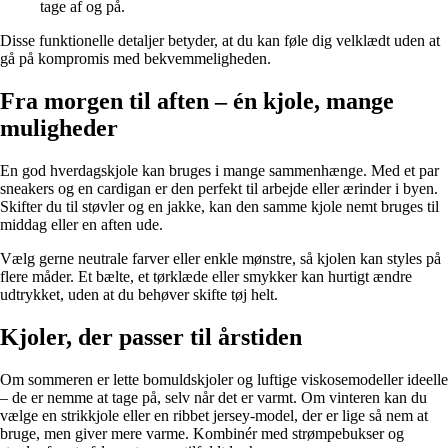
tage af og på.
Disse funktionelle detaljer betyder, at du kan føle dig velklædt uden at
gå på kompromis med bekvemmeligheden.
Fra morgen til aften – én kjole, mange
muligheder
En god hverdagskjole kan bruges i mange sammenhænge. Med et par
sneakers og en cardigan er den perfekt til arbejde eller ærinder i byen.
Skifter du til støvler og en jakke, kan den samme kjole nemt bruges til
middag eller en aften ude.
Vælg gerne neutrale farver eller enkle mønstre, så kjolen kan styles på
flere måder. Et bælte, et tørklæde eller smykker kan hurtigt ændre
udtrykket, uden at du behøver skifte tøj helt.
Kjoler, der passer til årstiden
Om sommeren er lette bomuldskjoler og luftige viskosemodeller ideelle
– de er nemme at tage på, selv når det er varmt. Om vinteren kan du
vælge en strikkjole eller en ribbet jersey-model, der er lige så nem at
bruge, men giver mere varme. Kombinér med strømpebukser og