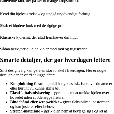
flatterende fald, der passer til mange kropsformer.
Kend din kjolestørrelse – og undgå unødvendigt forbrug
Skab et blødere look med de rigtige print
Klassiske kjolesnit, der altid fremhæver din figur
Sådan beskytter du dine kjoler mod møl og fugtskader
Smarte detaljer, der gør hverdagen lettere
Små designvalg kan gøre en stor forskel i hverdagen. Her er nogle
detaljer, der er værd at kigge efter:
Knaplukning foran
– praktisk og klassisk, især hvis du ammer
eller hurtigt vil kunne skifte tøj.
Elastisk halsudskæring
– gør det nemt at trække kjolen over
hovedet uden at ødelægge frisuren.
Bindebånd eller wrap-effekt
– giver fleksibilitet i pasformen
og kan justeres efter behov.
Stretch-materiale
– gør kjolen nem at bevæge sig i og let at