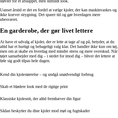
støvler for et afslappet, men stilfuldt look.
Uanset årstid er det en fordel at vælge kjoler, der kan maskinvaskes og
ikke kræver strygning. Det sparer tid og gør hverdagen mere
ubesværet.
En garderobe, der gør livet lettere
At have et udvalg af kjoler, der er lette at tage af og på, betyder, at du
altid har et hurtigt og behageligt valg klar. Det handler ikke kun om tøj,
men om at skabe en hverdag med mindre stress og mere overskud. Når
tøjet samarbejder med dig – i stedet for imod dig – bliver det lettere at
føle sig godt tilpas hele dagen.
Kend din kjolestørrelse – og undgå unødvendigt forbrug
Skab et blødere look med de rigtige print
Klassiske kjolesnit, der altid fremhæver din figur
Sådan beskytter du dine kjoler mod møl og fugtskader